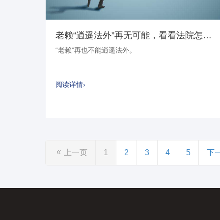
老赖“逍遥法外”再无可能，看看法院怎么做……
“老赖”再也不能逍遥法外。
阅读详情›
«
上一页
1
2
3
4
5
下