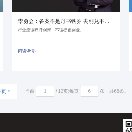
李勇会：备案不是丹书铁券 去刚兑不是免责
行业应该呼吁创新，不该提倡创业。
阅读详情›
»
当前
/ 12页;每页
条，共68条。
一页